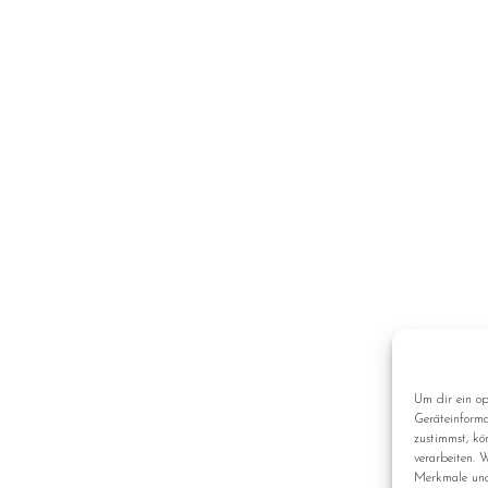
Um dir ein op
Geräteinforma
zustimmst, kö
verarbeiten. 
Merkmale und