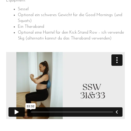
Equipment:
Sessel
Optional ein schweres Gewicht für die Good Mornings (und
Squats)
Ein Theraband
Optional eine Hantel für den Kick-Stand Row – ich verwende
5kg (alternativ kannst du das Theraband verwenden)