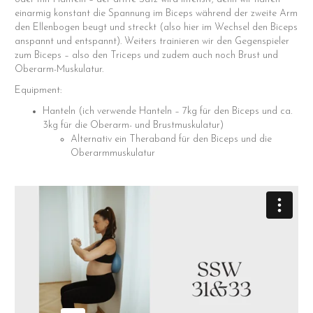
einarmig konstant die Spannung im Biceps während der zweite Arm
den Ellenbogen beugt und streckt (also hier im Wechsel den Biceps
anspannt und entspannt). Weiters trainieren wir den Gegenspieler
zum Biceps – also den Triceps und zudem auch noch Brust und
Oberarm-Muskulatur.
Equipment:
Hanteln (ich verwende Hanteln – 7kg für den Biceps und ca.
3kg für die Oberarm- und Brustmuskulatur)
Alternativ ein Theraband für den Biceps und die
Oberarmmuskulatur