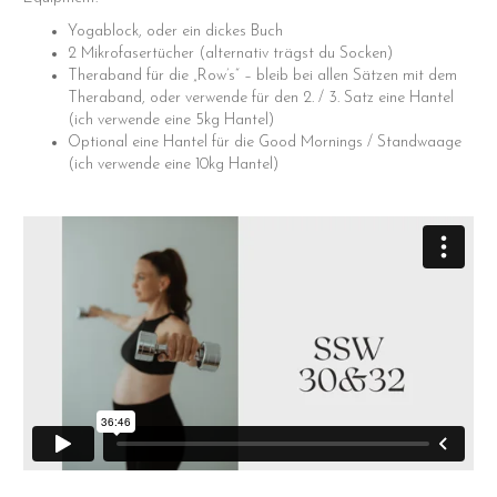
Yogablock, oder ein dickes Buch
2 Mikrofasertücher (alternativ trägst du Socken)
Theraband für die „Row’s“ – bleib bei allen Sätzen mit dem
Theraband, oder verwende für den 2. / 3. Satz eine Hantel
(ich verwende eine 5kg Hantel)
Optional eine Hantel für die Good Mornings / Standwaage
(ich verwende eine 10kg Hantel)